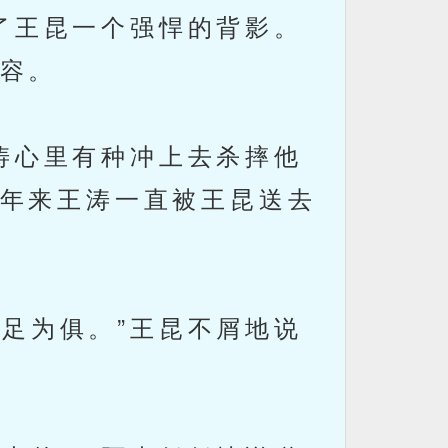
了王昆一个强悍的背影。
容。
涛心里有种冲上去杀摔他
年来王涛一直被王昆送去
足为俱。”王昆不屑地说