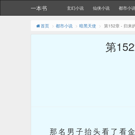
一本书
玄幻小说
仙侠小说
都市小
首页
都市小说
暗黑天使
第152章 - 归
第15
那名男子抬头看了看金