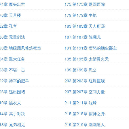
174章 魔头出世
175.第175章 返回西院
178章 天月楼
179.第179章 争执
182章 孔宣
183.第183章 天人府邸
186章 无量剑法
187.第187章 陈曦儿
第190章 地级飓风修炼密室
191.第191章 愤怒的烟尘郡主
194章 重大任务
195.第195章 太清灵火天
198章 不堪一击
199.第199章 恩公
202章 待宰的肥羊
203.第203章 红蛛巨舰
206章 逃出围堵
207.第207章 空间力量
210章 黑衣人
211.第211章 沈峰
214章 高手对决
215.第215章 假神之身
218章 兄弟相见
219.第219章 咄咄逼人