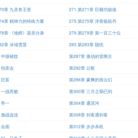
270章 九灵兽王形
271.第271章 巨额功勋值
第274章 精神力的特殊力量
275.第275章 淬骨炼筋丹
第278章 《地榜》器灵分身
279.第279章 第一百三十位
282章 冰域雪莲
283.第283章 隐忧
章 中级铭纹
第287章 激动的雷阁主
章 拍卖会
第292章 云蛟
 巨富
第296章 豪爽的燕云幻
章 一战而败
第300章 三月之期已到
 帝一
第304章 通溟河
章 激战连连
第308章 剑客遇剑客
 会面
第312章 步步杀机