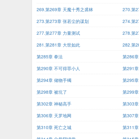
269.第269章 天魔十秀之裘林
270.第
273.第273章 张若尘的谋划
274.
277.第277章 力量测试
278.
281.第281章 大世如此
282.第
第285章 拳法
第286
第290章 不可得罪小人
第291
第294章 储物手镯
第295章
第298章 被坑了
第299
第302章 神秘高手
第303章
第306章 天罗地网
第307
第310章 死亡之城
第311章