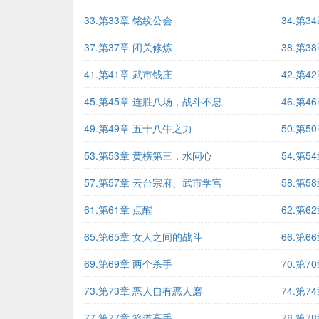
33.第33章 铭纹公会
34.第3
37.第37章 闭关修炼
38.第3
41.第41章 武市钱庄
42.第
45.第45章 连胜八场，战斗不息
46.第4
49.第49章 五十八牛之力
50.第
53.第53章 黄榜第三，水问心
54.第5
57.第57章 云台宗府、武市学宫
58.第5
61.第61章 点醒
62.第6
65.第65章 女人之间的战斗
66.第6
69.第69章 两个杀手
70.第7
73.第73章 恶人自有恶人磨
74.第7
77.第77章 箭道高手
78.第7