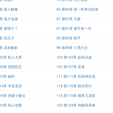
2章 救人解毒
83.第83章 第一轮考试结束
6章 鬼才洛虚
87.第87章 九拳
0章 第四个？
91.第91章 黄字第一号
4章 四王子
95.第95章 斩手
8章 龙形象影
99.第99章 八荒六合
102章 欺人太甚
103.第103章 提前决战
106章 西院院主
107.第107章 圣液
110章 嫉妒
111.第111章 岳静禅长老
114章 半圣圣意
115.第115章 踏水而行
118章 突破小极位
119.第119章 御风飞龙影
122章 陷入包围
123.第123章 地极境强者