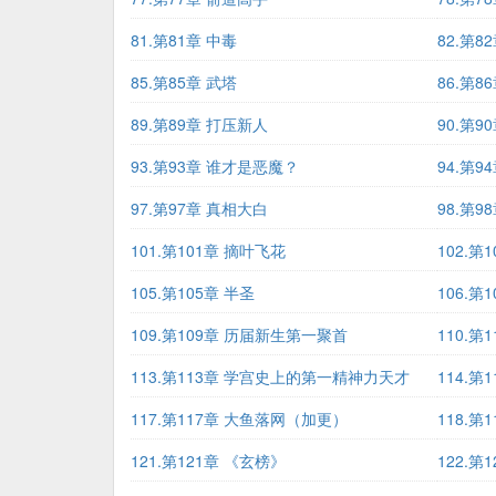
81.第81章 中毒
82.第8
85.第85章 武塔
86.第8
89.第89章 打压新人
90.第9
93.第93章 谁才是恶魔？
94.第9
97.第97章 真相大白
98.第9
101.第101章 摘叶飞花
102.第
105.第105章 半圣
106.第
109.第109章 历届新生第一聚首
110.第
113.第113章 学宫史上的第一精神力天才
114.第
117.第117章 大鱼落网（加更）
118.第
121.第121章 《玄榜》
122.第