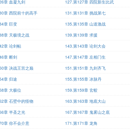
126章 血凝九剑
127.第127章 四院新生比武
第130章 西院前十的高手
131.第131章 挑战第七
134章 巨变
135.第135章 山道激战
138章 天极境之战
139.第139章 求援
142章 论剑帖
143.第143章 论剑大会
146章 断剑
147.第147章 左相门生
150章 决战王宫之巅
151.第151章 九剑齐飞
154章 归途
155.第155章 冰脉丹
158章 大极位
159.第159章 玄蛟
162章 石壁中的怪物
163.第163章 地底大山
166章 半圣之光
167.第167章 鬼雾山之底
170章 你不会介意
171.第171章 龙角