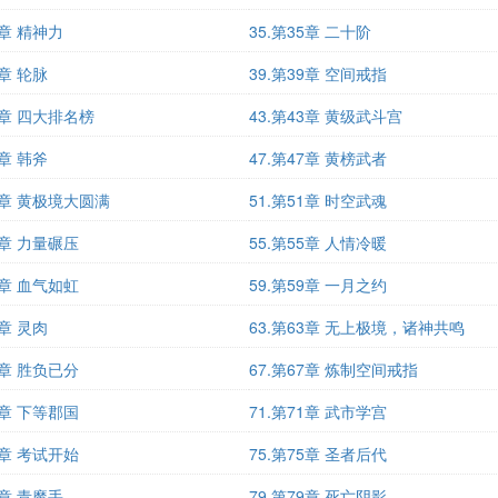
4章 精神力
35.第35章 二十阶
8章 轮脉
39.第39章 空间戒指
42章 四大排名榜
43.第43章 黄级武斗宫
6章 韩斧
47.第47章 黄榜武者
50章 黄极境大圆满
51.第51章 时空武魂
4章 力量碾压
55.第55章 人情冷暖
8章 血气如虹
59.第59章 一月之约
2章 灵肉
63.第63章 无上极境，诸神共鸣
6章 胜负已分
67.第67章 炼制空间戒指
0章 下等郡国
71.第71章 武市学宫
4章 考试开始
75.第75章 圣者后代
8章 青魔手
79.第79章 死亡阴影