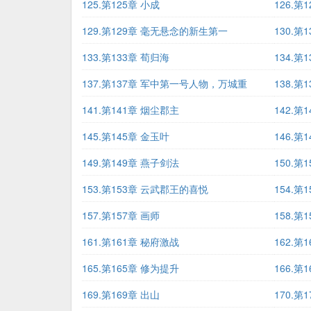
125.第125章 小成
126.第
129.第129章 毫无悬念的新生第一
130.
133.第133章 荀归海
134.第
137.第137章 军中第一号人物，万城重
138.第
141.第141章 烟尘郡主
142.第
145.第145章 金玉叶
146.第
149.第149章 燕子剑法
150.第
153.第153章 云武郡王的喜悦
154.第
157.第157章 画师
158.第
161.第161章 秘府激战
162.第
165.第165章 修为提升
166.第
169.第169章 出山
170.第