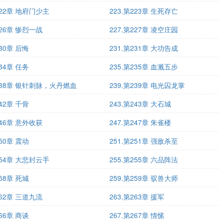
222章 地府门少主
223.第223章 生死存亡
226章 惨烈一战
227.第227章 凌空庄园
230章 后悔
231.第231章 大功告成
234章 任务
235.第235章 血溅五步
第238章 银针刺脉，火丹燃血
239.第239章 电光囚龙掌
242章 千骨
243.第243章 大石城
246章 意外收获
247.第247章 朱雀楼
250章 震动
251.第251章 强敌杀至
254章 大悲封云手
255.第255章 六品阵法
258章 死城
259.第259章 驭兽大师
262章 三道九流
263.第263章 援军
266章 商谈
267.第267章 情愫