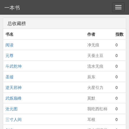
一本书
总收藏榜
书名
作者
指数
阅读
净无痕
0
元尊
天蚕土豆
0
斗武乾坤
流水无痕
0
圣墟
辰东
0
逆天邪神
火星引力
0
武炼巅峰
莫默
0
沧元图
我吃西红柿
0
三寸人间
耳根
0