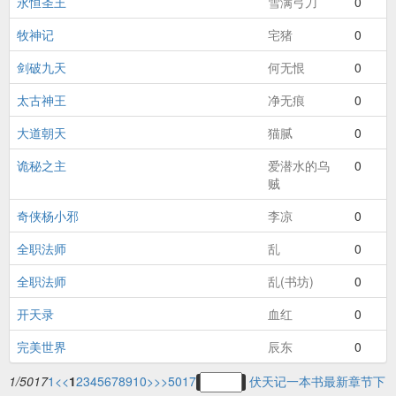
永恒圣王
雪满弓刀
0
牧神记
宅猪
0
剑破九天
何无恨
0
太古神王
净无痕
0
大道朝天
猫腻
0
诡秘之主
爱潜水的乌
0
贼
奇侠杨小邪
李凉
0
全职法师
乱
0
全职法师
乱(书坊)
0
开天录
血红
0
完美世界
辰东
0
1/5017
1
<<
1
2
3
4
5
6
7
8
9
10
>
>>
5017
伏天记一本书最新章节下