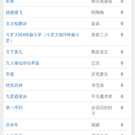
剑来
烽火戏诸侯
0
插翅难飞
阿陶陶
0
太古鲲鹏诀
旋岚
0
斗罗大陆4终极斗罗（斗罗大陆IV终极斗
唐家三少
0
罗）
天下第九
鹅是老五
0
凡人修仙传仙界篇
忘语
0
帝霸
厌笔萧生
0
绝世武神
净无痕
0
九星霸体诀
平凡魔术师
0
第一序列
会说话的肘
0
子
庆余年
猫腻
0