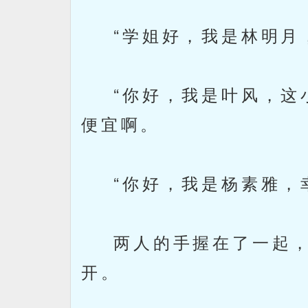
“学姐好，我是林明月，
“你好，我是叶风，这小
便宜啊。
“你好，我是杨素雅，幸
两人的手握在了一起，
开。