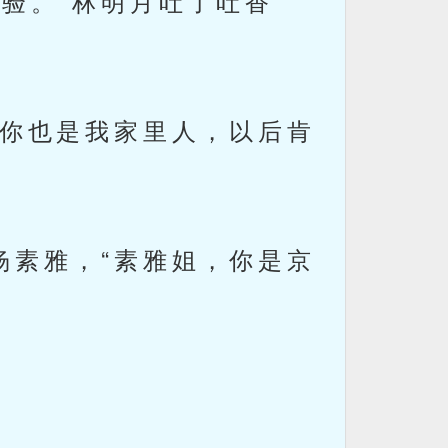
验。”林明月吐了吐香
你也是我家里人，以后肯
素雅，“素雅姐，你是京