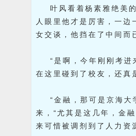
叶风看着杨素雅绝美的
人眼里他才是厉害，一边
女交谈，他挡在了中间而
“是啊，今年刚刚考进来
在这里碰到了校友，还真
“金融，那可是京海大学
来，“尤其是这几年，金
来可惜被调剂到了人力资