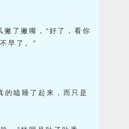
撇了撇嘴，“好了，看你
不早了。”
真的瞌睡了起来，而只是