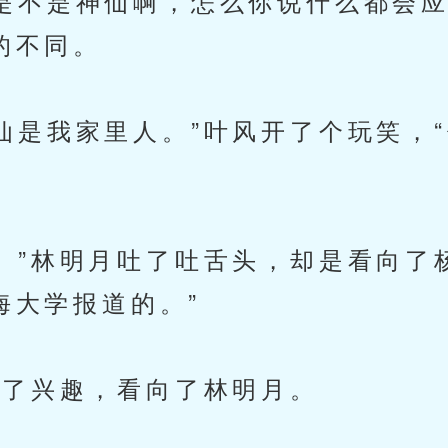
不是神仙啊，怎么你说什么都会应
的不同。
是我家里人。”叶风开了个玩笑，“
”林明月吐了吐舌头，却是看向了杨
海大学报道的。”
了兴趣，看向了林明月。