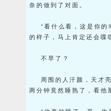
奈的做到了对面。
“看什么看，这是你的幸
的样子，马上肯定还会喋
不早了？
周围的人汗颜，天才亮
两分钟竟然睡熟了，看他