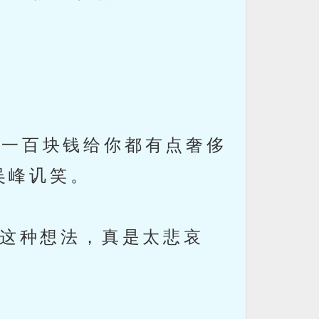
一百块钱给你都有点奢侈
吴峰讥笑。
这种想法，真是太悲哀