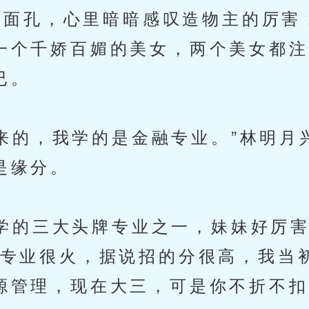
面孔，心里暗暗感叹造物主的厉害
一个千娇百媚的美女，两个美女都注
已。
的，我学的是金融专业。”林明月
是缘分。
的三大头牌专业之一，妹妹好厉害
融专业很火，据说招的分很高，我当
源管理，现在大三，可是你不折不扣