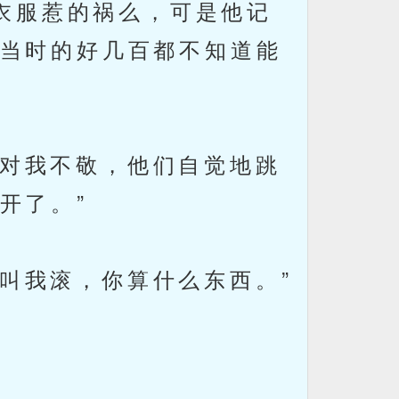
衣服惹的祸么，可是他记
当时的好几百都不知道能
对我不敬，他们自觉地跳
开了。”
叫我滚，你算什么东西。”