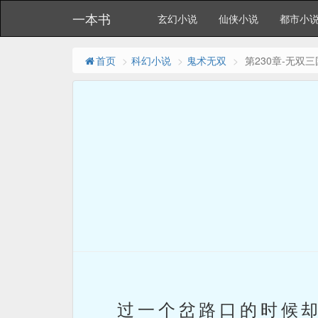
一本书
玄幻小说
仙侠小说
都市小
首页
科幻小说
鬼术无双
第230章-无双
过一个岔路口的时候却