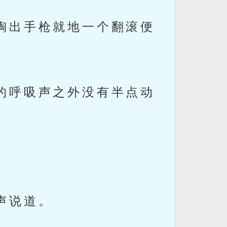
掏出手枪就地一个翻滚便
的呼吸声之外没有半点动
声说道。