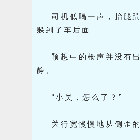
司机低喝一声，抬腿踹
躲到了车后面。
预想中的枪声并没有出
静。
“小吴，怎么了？”
关行宽慢慢地从侧歪的