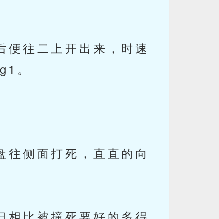
后便往二上开出来，时速
g1。
盘往侧面打死，直直的向
但相比被撞死要好的多得