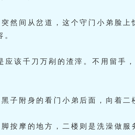
突然间从岔道，这个守门小弟脸上
容。
应该千刀万剐的渣滓。不用留手，
黑子附身的看门小弟后面，向着二
脚按摩的地方，二楼则是洗澡做服