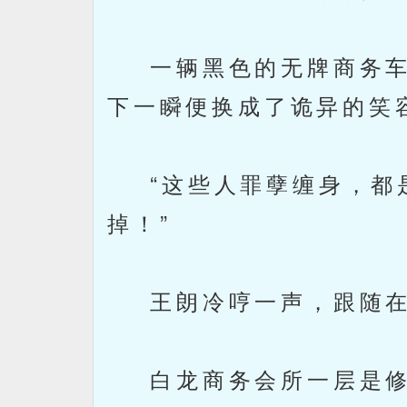
一辆黑色的无牌商务车
下一瞬便换成了诡异的笑
“这些人罪孽缠身，都是
掉！”
王朗冷哼一声，跟随在
白龙商务会所一层是修