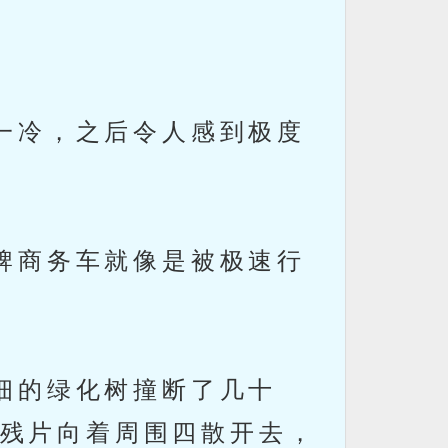
一冷，之后令人感到极度
牌商务车就像是被极速行
细的绿化树撞断了几十
残片向着周围四散开去，